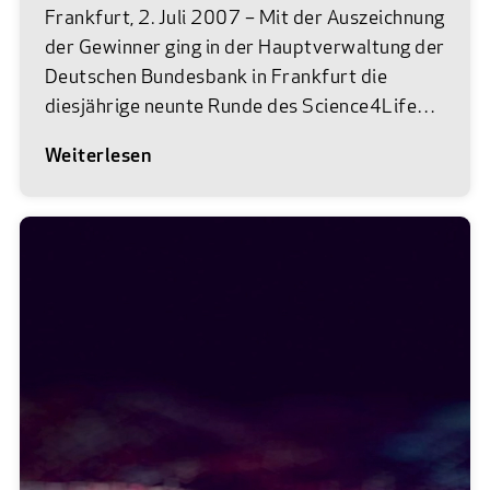
Frankfurt, 2. Juli 2007 – Mit der Auszeichnung
der Gewinner ging in der Hauptverwaltung der
Deutschen Bundesbank in Frankfurt die
diesjährige neunte Runde des Science4Life
Venture Cup, des größten
Weiterlesen
branchenspezifischen
Businessplanwettbewerbs in Deutschland zu
Ende. Der Hessische
Wirtschaftsstaatssekretär Klaus-Peter
Güttler und Prof. Dr. Dr. Werner Kramer,
Geschäftsführer Forschung und Entwicklung
der Sanofi-Aventis Deutschland GmbH, ehrten
die zehn Gründerteams mit den
erfolgversprechendsten Geschäftsideen aus
den Branchen Life Sciences und Chemie. Erst
wenige Stunden zuvor hatten die frisch