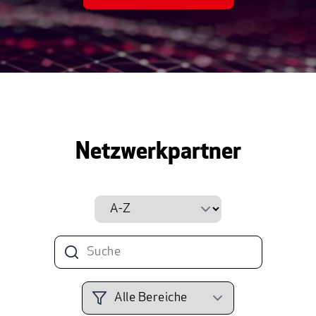
S4L-Fan und Partner beim HTGF
BM H Beteiligungs-
Managementgesellschaft Hessen mbH
Netzwerkpartner