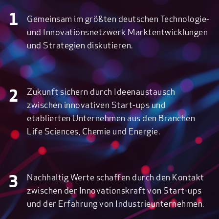
1
Gemeinsam im größten deutschen Technologie-
und Innovationsnetzwerk Marktentwicklungen
und Strategien diskutieren.
Zukunft sichern durch Ideenaustausch
2
zwischen innovativen Start-ups und
etablierten Unternehmen aus den Branchen
Life Sciences, Chemie und Energie.
Nachhaltig Werte schaffen durch den Kontakt
3
zwischen der Innovationskraft von Start-ups
und der Erfahrung von Industrieunternehmen.