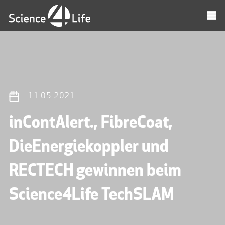
11.05.2021
inContAlert., FibreCoat,
DieEnergiekoppler und
RECTECH gewinnen beim
Science4Life TechSLAM